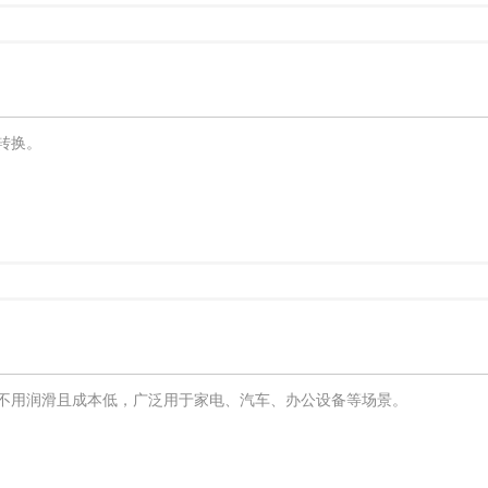
转换。
不用润滑且成本低‌，广泛用于家电、汽车、办公设备等场景。