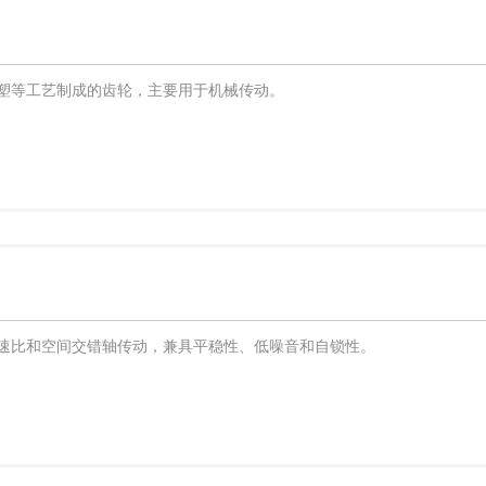
塑等工艺制成的齿轮，主要用于机械传动。
速比和空间交错轴传动，兼具平稳性、低噪音和自锁性。