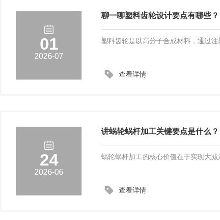
聊一聊塑料齿轮设计要点有哪些？
01
塑料齿轮是以高分子合成材料，通过注
2026-07
查看详情
讲蜗轮蜗杆加工关键要点是什么？
24
蜗轮蜗杆加工的核心价值在于实现大减
2026-06
查看详情