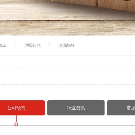
加工
塑胶齿轮
金属蜗杆
公司动态
行业资讯
常