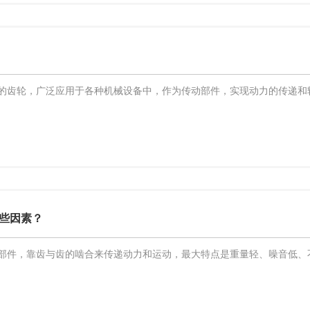
的齿轮，广泛应用于各种机械设备中，作为传动部件，实现动力的传递和
些因素？
动部件，靠齿与齿的啮合来传递动力和运动，‌最大特点是重量轻、噪音低、