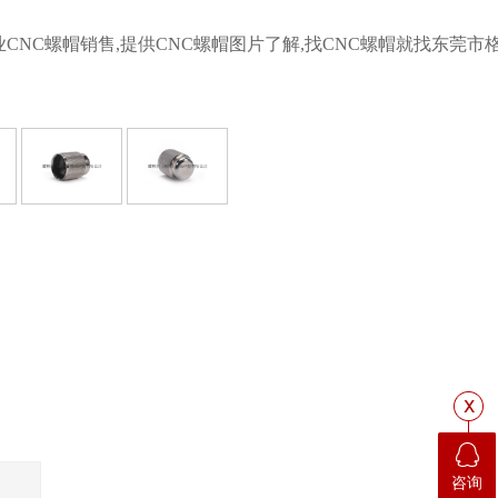
NC螺帽销售,提供CNC螺帽图片了解,找CNC螺帽就找东莞市
咨询