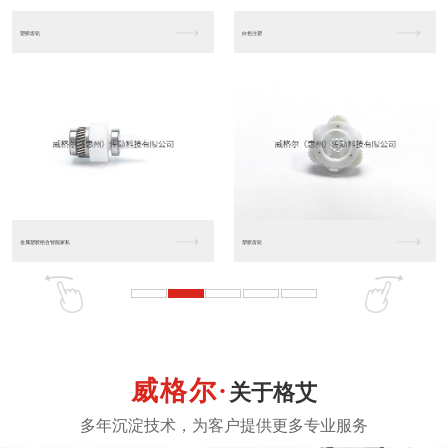
白色注塑
自动抽屉齿轮组智能家...
塑胶齿轮
小家电齿轮组擦窗机齿...
关于格艾