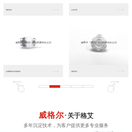
白色注塑
自动抽屉齿轮组智能家...
塑胶齿轮
小家电齿轮组擦窗机齿...
关于格艾