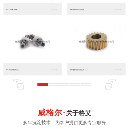
...
锡青铜医疗设备核磁共...
塑胶齿轮
车...
小家电齿轮铜齿轮洗衣...
金属塑胶组合智能家私
关于格艾